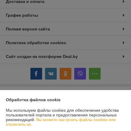
Доставка и оплата
График работы
Полная версия сайта
Политика обработки cookies
Сайт создан на платформе Deal.by
Информация для покупателя
Обработка файлов cookie
Юридическое лицо:
А-Верту
220057, г. Минск, ул. Фогеля 7-261
Мы используем файлы cookies для обеспечения удобства
пользователей портала и предоставления персональных
Регистрационный номер ЕГР: 191585511
рекомендаций.
Вы можете настроить файлы cookies или
отключить их.
УНП: 191585511